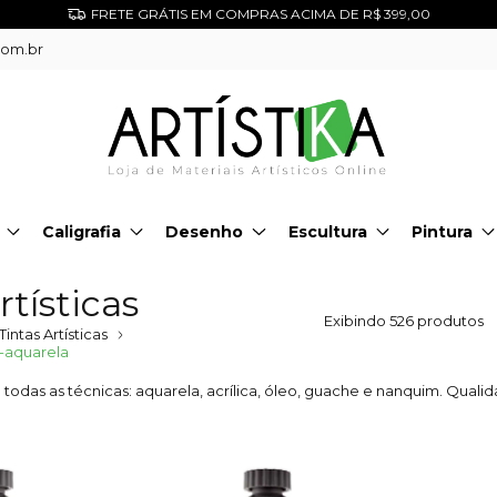
FRETE GRÁTIS EM COMPRAS ACIMA DE R$ 399,00
com.br
Caligrafia
Desenho
Escultura
Pintura
rtísticas
Exibindo 526 produtos
Tintas Artísticas
-aquarela
ra todas as técnicas: aquarela, acrílica, óleo, guache e nanquim. Qualid