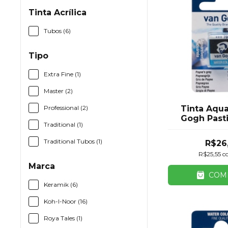
Tinta Acrílica
Tubos (6)
Tipo
Extra Fine (1)
Master (2)
Professional (2)
Tinta Aqua
Gogh Past
Traditional (1)
Cinza Roya
Traditional Tubos (1)
R$26
R$25,55
c
Marca
COM
Keramik (6)
Koh-I-Noor (16)
Roya Tales (1)