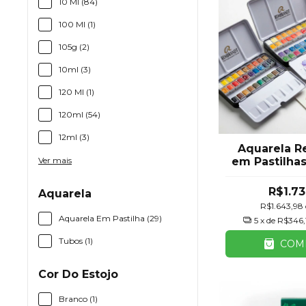
10 Ml (84)
100 Ml (1)
105g (2)
10ml (3)
120 Ml (1)
120ml (54)
12ml (3)
Aquarela R
em Pastilhas
Ver mais
Lata com Pin
ou 48 Cor
R$1.73
Aquarela
Tale
R$1.643,98
Aquarela Em Pastilha (29)
5
x de
R$346,
Tubos (1)
COM
Cor Do Estojo
Branco (1)