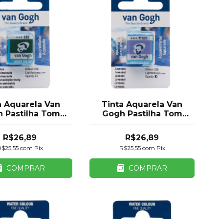
a Aquarela Van
Tinta Aquarela Van
 Pastilha Tom
Gogh Pastilha Tom
e Royal Talens
Roxo Royal Talens
R$26,89
R$26,89
R$25,55
com
Pix
R$25,55
com
Pix
COMPRAR
COMPRAR