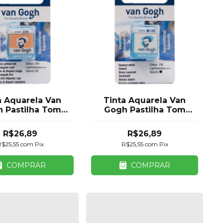
a Aquarela Van
Tinta Aquarela Van
 Pastilha Tom
Gogh Pastilha Tom
 Royal Talens
Branco Royal Talens
R$26,89
R$26,89
R$25,55
com
Pix
R$25,55
com
Pix
COMPRAR
COMPRAR