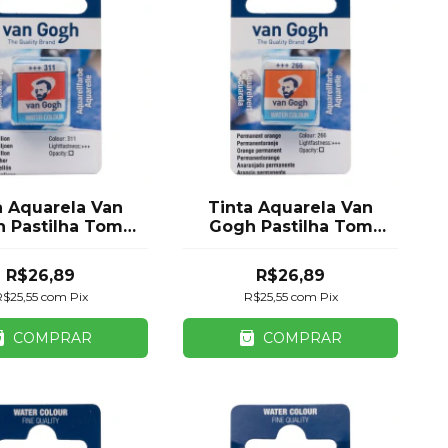
a Aquarela Van
Tinta Aquarela Van
 Pastilha Tom
Gogh Pastilha Tom
rmelho Royal
Laranja Royal Talens
Talens
R$26,89
R$26,89
R$25,55
com
Pix
R$25,55
com
Pix
COMPRAR
COMPRAR