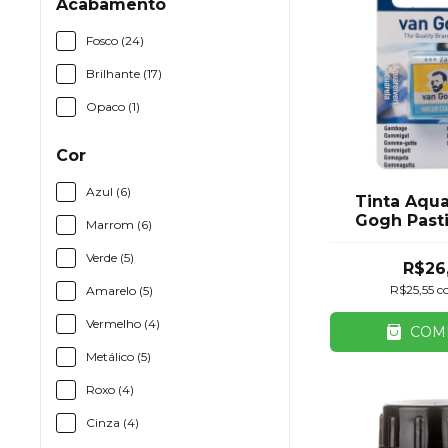
Acabamento
Fosco (24)
Brilhante (17)
Opaco (1)
Cor
Azul (6)
Tinta Aqua
Gogh Past
Marrom (6)
Amarelo Roy
Verde (5)
R$26
R$25,55
c
Amarelo (5)
Vermelho (4)
COM
Metálico (5)
Roxo (4)
Cinza (4)