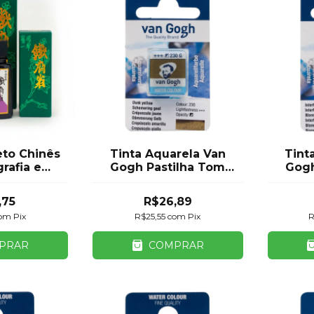
to Chinês
Tinta Aquarela Van
Tint
grafia e
Gogh Pastilha Tom
Gogh
nho
Dusk Royal Talens
Inte
,75
R$26,89
om
Pix
R$25,55
com
Pix
R
PRAR
COMPRAR