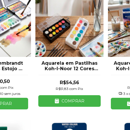
embrandt
Aquarela em Pastilhas
Aquare
 Estojo de
Koh-I-Noor 12 Cores
Koh-I
cel 24, 36
Estojo Retangular
22,
es Royal
Branco ou Preto
Redon
0,50
R$54,56
ns
com
Pix
R
R$51,83
com
Pix
10
sem juros
3
x 
COMPRAR
PRAR