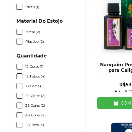
Preto (1)
Material Do Estojo
Metal (2)
Plástico (2)
Quantidade
Nanquim Pre
12 Cores (1)
para Cali
Dese
12 Tubos (4)
R$53
18 Cores (1)
R$51,06
c
24 Cores (2)
COM
36 Cores (2)
48 Cores (2)
6 Tubos (3)