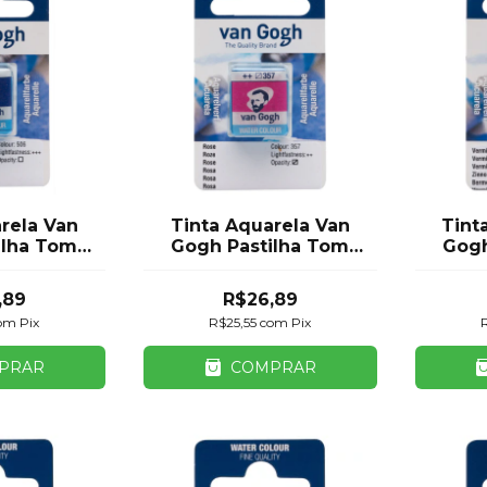
rela Van
Tinta Aquarela Van
Tint
ilha Tom
Gogh Pastilha Tom
Gogh
l Talens
Rosa Royal Talens
Ve
,89
R$26,89
om
Pix
R$25,55
com
Pix
PRAR
COMPRAR