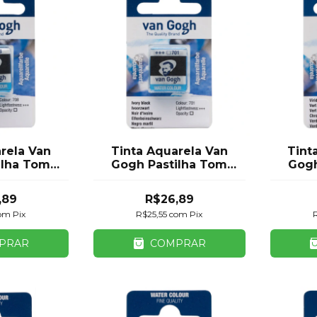
rela Van
Tinta Aquarela Van
Tint
ilha Tom
Gogh Pastilha Tom
Gogh
l Talens
Preto Royal Talens
Verd
,89
R$26,89
om
Pix
R$25,55
com
Pix
PRAR
COMPRAR