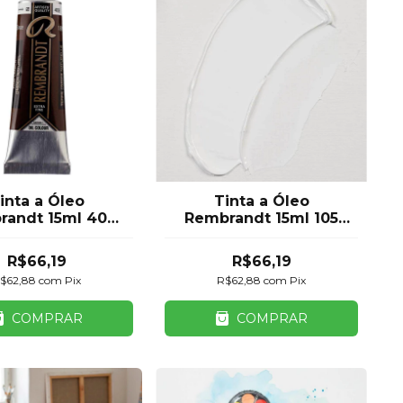
inta a Óleo
Tinta a Óleo
randt 15ml 408
Rembrandt 15ml 105
Raw Umber
Titanium White
R$66,19
R$66,19
$62,88
com
Pix
R$62,88
com
Pix
COMPRAR
COMPRAR