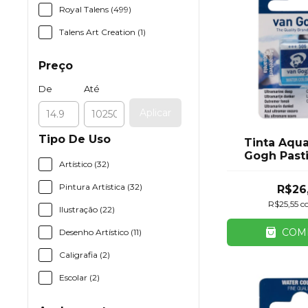
Royal Talens (499)
Talens Art Creation (1)
Preço
De
Até
Aplicar
Tipo De Uso
Tinta Aqua
Gogh Past
Artístico (32)
Azul Roya
Pintura Artística (32)
R$26
R$25,55
c
Ilustração (22)
COM
Desenho Artístico (11)
Caligrafia (2)
Escolar (2)