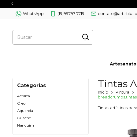
WhatsApp
(19)99797-7719
contato@artistika.
Artesanato
Tintas A
Categorias
Início
Pintura
Acrílica
breadcrumbs.tintas
Óleo
Tintas artísticas pa
Aquarela
Guache
Nanquim