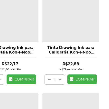
Drawing Ink para
Tinta Drawing Ink para
rafia Koh-I-Noor
Caligrafia Koh-I-Noor
aranja 20g
Branco 20g
R$22,77
R$22,88
R$21,63
com
Pix
R$21,74
com
Pix
COMPRAR
COMPRAR