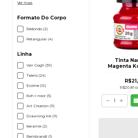
Ver mais
Formato Do Corpo
Redondo (2)
Retangular (4)
Linha
Tinta N
Van Gogh (39)
Magenta Ko
Drawing 
Talens (24)
Fras
R$21
Ecoline (12)
R$20,81
c
Koh-i-noor (5)
Art Creation (11)
Drawning Ink (11)
Keramik (2)
Rembrandt (1)