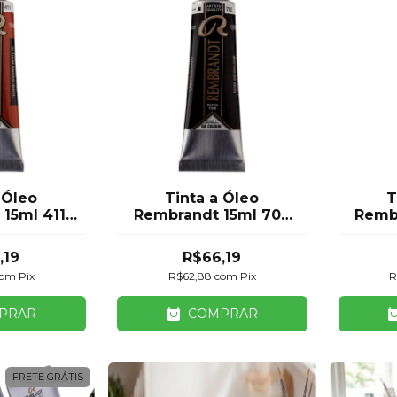
 Óleo
Tinta a Óleo
T
15ml 411
Rembrandt 15ml 702
Remb
ienna
Lamp Black
,19
R$66,19
com
Pix
R$62,88
com
Pix
R
PRAR
COMPRAR
FRETE GRÁTIS