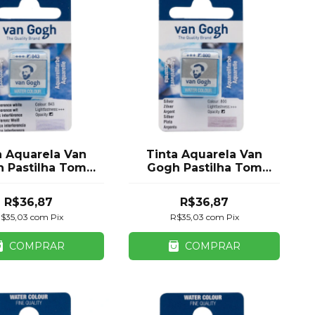
a Aquarela Van
Tinta Aquarela Van
 Pastilha Tom
Gogh Pastilha Tom
rference Royal
Metálico Royal Talens
Talens
R$36,87
R$36,87
$35,03
com
Pix
R$35,03
com
Pix
COMPRAR
COMPRAR