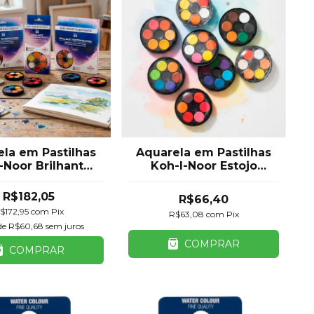
la em Pastilhas
Aquarela em Pastilhas
-Noor Brilhante
Koh-I-Noor Estojo
5 mm – Estojo
Redondo – 12 a 48
do | 24, 36 ou
Cores
R$182,05
R$66,40
48 Cores
$172,95
com
Pix
R$63,08
com
Pix
de
R$60,68
sem juros
COMPRAR
COMPRAR