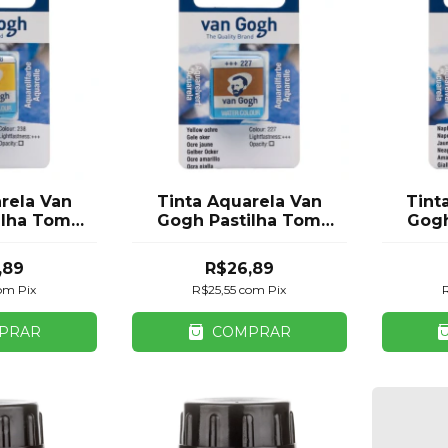
rela Van
Tinta Aquarela Van
Tint
ilha Tom
Gogh Pastilha Tom
Gogh
al Talens
Marrom Royal Talens
Bege
,89
R$26,89
om
Pix
R$25,55
com
Pix
PRAR
COMPRAR