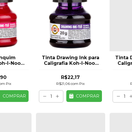
anquim
Tinta Drawing Ink para
Tinta 
h-I-Noor
Caligrafia Koh-I-Noor
Calig
Ink 20g
Violeta 20g
L
co
,90
R$22,17
om
Pix
R$21,06
com
Pix
COMPRAR
COMPRAR