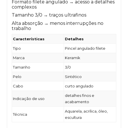
Formato filete angulado → acesso a detalhes
complexos
Tamanho 3/0 → traços ultrafinos
Alta absorção → menos interrupções no
trabalho
Características
Detalhes
Tipo
Pincel angulado filete
Marca
Keramik
Tamanho
3/0
Pelo
Sintético
Cabo
curto angulado
detalhes finos e
Indicação de uso
acabamento
Aquarela, acrílica, óleo,
Técnica
escultura