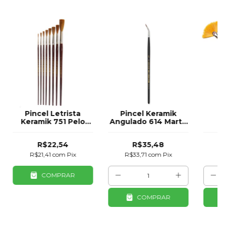
Pincel Letrista
Pincel Keramik
P
Keramik 751 Pelo
Angulado 614 Marta
K
Natural Cabo Longo |
3/0 Detalhes
Si
Vários Tamanhos
Aqua
R$22,54
R$35,48
R$21,41
com
Pix
R$33,71
com
Pix
R
COMPRAR
COMPRAR