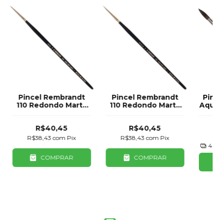
Pincel Rembrandt
Pincel Rembrandt
Pinc
110 Redondo Marta
110 Redondo Marta
Aqua
00
000
R$40,45
R$40,45
R
R$38,43
com
Pix
R$38,43
com
Pix
4
x
COMPRAR
COMPRAR