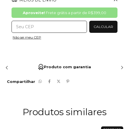
MEIOS DE ENVIO
Alterar CEP
Aproveite!
Frete grátis a partir de
R$399,00
CALCULAR
Não sei meu CEP
Produto com garantia
Compartilhar
Produtos similares