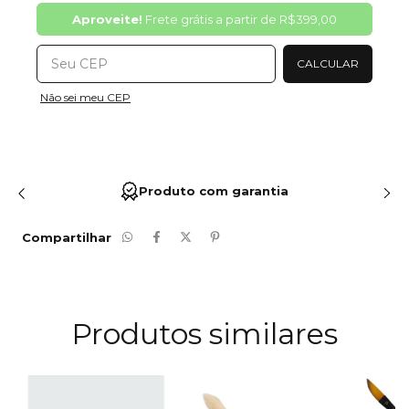
Alterar CEP
Aproveite!
Frete grátis a partir de
R$399,00
CALCULAR
Não sei meu CEP
Produto com garantia
Compartilhar
Produtos similares