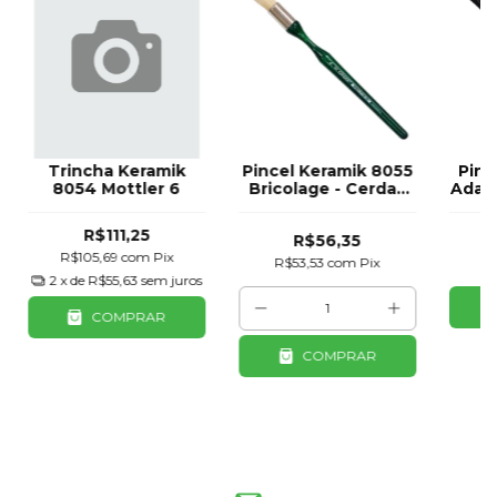
Trincha Keramik
Pincel Keramik 8055
Pinc
8054 Mottler 6
Bricolage - Cerdas
Adaga
Sintéticas para
Pintura e Artesanato
R$111,25
R$56,35
#0
R$105,69
com
Pix
R$53,53
com
Pix
R
2
x de
R$55,63
sem juros
COMPRAR
COMPRAR